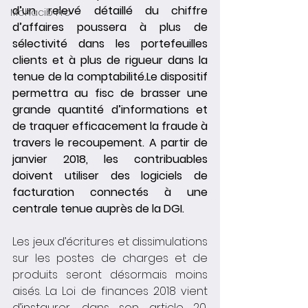
d’un relevé détaillé du chiffre 
Mohacib Pro
d’affaires poussera à plus de 
sélectivité dans les portefeuilles 
clients et à plus de rigueur dans la 
tenue de la comptabilité.Le dispositif 
permettra au fisc de brasser une 
grande quantité d’informations et 
de traquer efficacement la fraude à 
travers le recoupement. A partir de 
janvier 2018, les contribuables 
doivent utiliser des logiciels de 
facturation connectés à une 
centrale tenue auprès de la DGI.
Les jeux d’écritures et dissimulations 
sur les postes de charges et de 
produits seront désormais moins 
aisés. La Loi de finances 2018 vient 
d’instaurer, dans son article 20, 