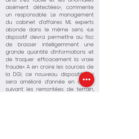
aisément détectées», commente 
un responsable. Le management 
du cabinet d’affaires ML experts 
abonde dans le même sens. «Le 
dispositif devra permettre au fisc 
de brasser intelligemment une 
grande quantité d’informations et 
de traquer efficacement la vraie 
fraude». A en croire les sources de 
la DGI, ce nouveau dispositif, qui 
sera amélioré d’année en année 
suivant les remontées de terrain, 
aura le mérite de mettre un terme 
à des phénomènes très nuisibles 
tel que l’achat de factures. «Quand 
un opérateur achète une facture 
pour augmenter ses charges, on 
devra le retrouver dans l’état 