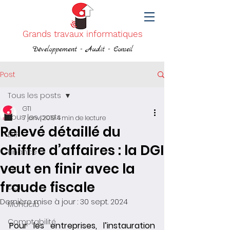
Grands travaux informatiques
Développement - Audit - Conseil
Post
Tous les posts
GTI
Tous les posts
7 janv. 2019
4 min de lecture
Relevé détaillé du
ERP
chiffre d’affaires : la DGI
Finance
veut en finir avec la
GTI
fraude fiscale
DGI
Dernière mise à jour :
30 sept. 2024
Mohacib
Comptabilité
Pour les entreprises, l’instauration 