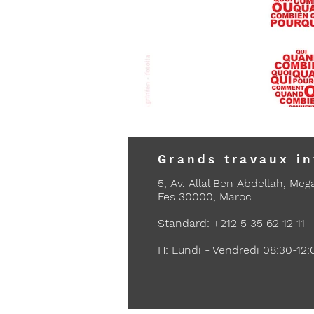
Grands travaux i
5, Av. Allal Ben Abdellah, Meg
Fes 30000, Maroc
Standard: +212 5 35 62 12 11
H: Lundi - Vendredi 08:30-12: