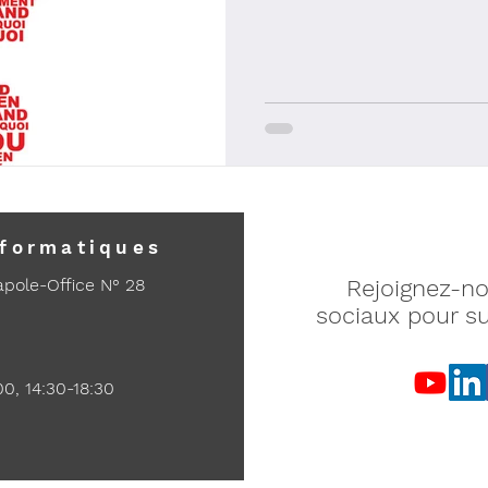
nformatiques
apole-Office N° 28
Rejoignez-no
sociaux pour su
00, 14:30-18:30