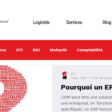
onseil
Logiciels
Services
Blog
nce
GTI
DGI
Mohacib
Comptabilité
GTI
3 janv. 2019
1 min de lectur
Pourquoi un E
L’ERP peut être une solutio
une entreprise, en fonctio
spécifiques. Un ERP factura